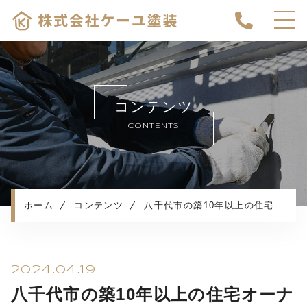
ホーム
お家の塗り替えを検討中の方へ
コンテンツ
キャンペーン
CONTENTS
塗装メニュー
施工実績
施工の流れ
よくある質問
ホーム
コンテンツ
八千代市の築10年以上の住宅オーナー必見！外壁と屋根の塗り替えを検討される方へ
お知らせ
コンテンツ
プライバシーポリシー
2024.04.19
八千代市の築10年以上の住宅オーナ